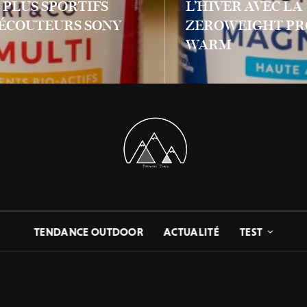
S PLUS SPORTIFS
L’HIVER AVEC LA
 ÉCOUTEURS SONY
ZEROWEIGHT PR
WARM
LIRE PLUS
TENDANCE OUTDOOR
ACTUALITÉ
TEST