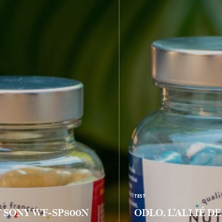
TEST
T SONY WF-SP800N
ODLO, L’ALLIÉ DE