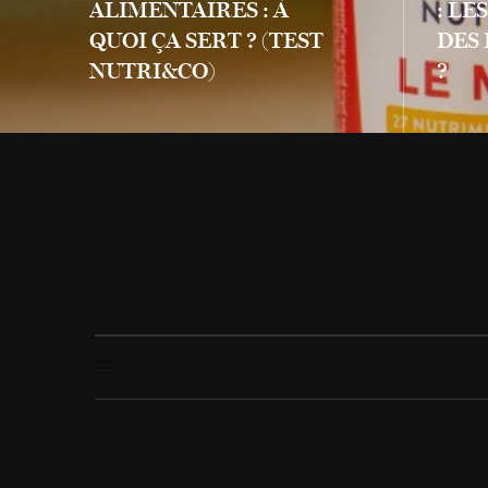
ALIMENTAIRES : À
: LE
QUOI ÇA SERT ? (TEST
DES
NUTRI&CO)
?
LIRE PLUS
LIRE PLUS