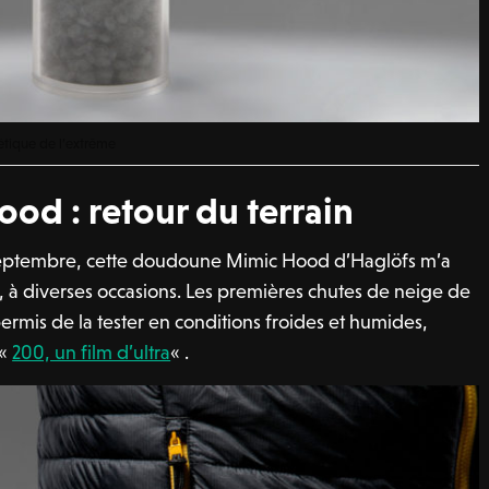
hétique de l’extrême
od : retour du terrain
eptembre, cette doudoune Mimic Hood d’Haglöfs m’a
s, à diverses occasions. Les premières chutes de neige de
ermis de la tester en conditions froides et humides,
 «
200, un film d’ultra
« .