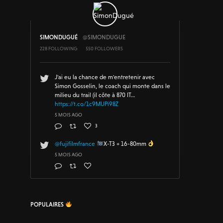
SIMONDUGUÉ
@SIMONDUGUE
228 FOLLOWING
550 FOLLOWERS
J'ai eu la chance de m'entretenir avec
Simon Gosselin, le coach qui monte dans le
milieu du trail (il côte à 870 IT…
https://t.co/1c9MUPi98Z
5 MOIS AGO
3
@fujifilmfrance
X-T3 + 16-80mm
5 MOIS AGO
POPULAIRES