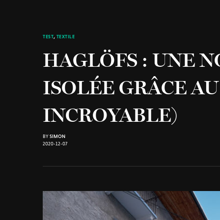
TEST
,
TEXTILE
HAGLÖFS : UNE 
ISOLÉE GRÂCE AU 
INCROYABLE)
BY
SIMON
2020-12-07