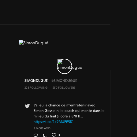
SIMONDUGUÉ
@SIMONDUGUE
228 FOLLOWING
550 FOLLOWERS
J'ai eu la chance de m'entretenir avec
Simon Gosselin, le coach qui monte dans le
milieu du trail (il côte à 870 IT…
https://t.co/1c9MUPi98Z
5 MOIS AGO
3