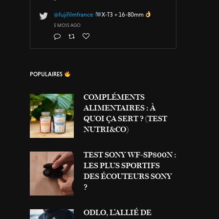
@fujifilmfrance
X-T3 + 16-80mm
5 MOIS AGO
POPULAIRES
COMPLÉMENTS
ALIMENTAIRES : À
QUOI ÇA SERT ? (TEST
NUTRI&CO)
TEST SONY WF-SP800N :
LES PLUS SPORTIFS
DES ÉCOUTEURS SONY
?
ODLO, L’ALLIÉ DE