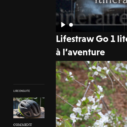
P
Lifestraw Go 1 li
l
a
à l’aventure
y
LIRE ENSUITE
COMMENT