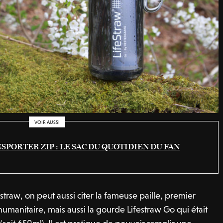
e
e
n
VOIR AUSSI
SPORTER ZIP : LE SAC DU QUOTIDIEN DU FAN
straw, on peut aussi citer la fameuse paille, premier
manitaire, mais aussi la gourde Lifestraw Go qui était