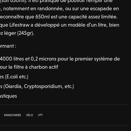
(soit 650ml). Il est pratique de pouvoir remplir une
e, notamment en randonnée, ou sur une escapade en
 reconnaître que 650ml est une capacité assez limitée.
 que Lifestraw a développé un modèle d’un litre, bien
z léger (245gr).
ormant :
’à 4000 litres et 0,2 microns pour le premier système de
pour le filtre à charbon actif
 (E.coli etc.)
 (Giardia, Cryptosporidium, etc.)
astiques
RANDONNÉE
VÉLO
VTT